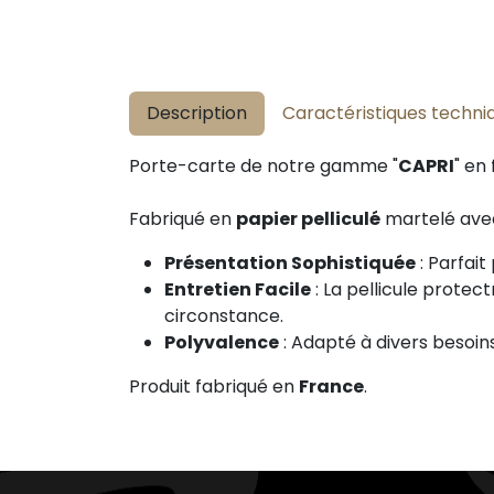
Description
Caractéristiques techni
Porte-carte de notre gamme "
CAPRI
" en
Fabriqué en
papier pelliculé
martelé avec
Présentation Sophistiquée
: Parfai
Entretien Facile
: La pellicule prote
circonstance.
Polyvalence
: Adapté à divers besoin
Produit fabriqué en
France
.