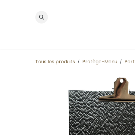
Se rendre au contenu
Accueil
Boutique
Nos produits phares
Tous les produits
Protège-Menu
Por