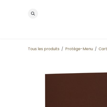
Se rendre au contenu
Accueil
Boutique
Nos produits phares
Tous les produits
Protège-Menu
Cart