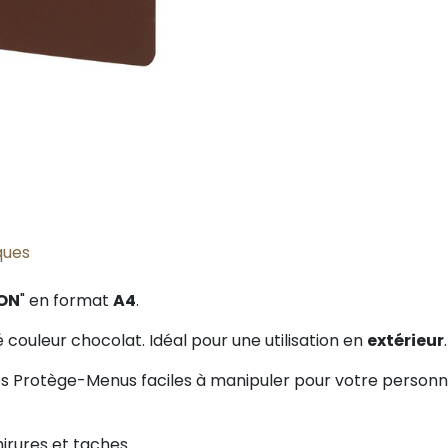
ques
ON
" en format
A4
.
 couleur chocolat. Idéal pour une utilisation en
extérieur
.
les Protège-Menus faciles à manipuler pour votre personnel
hirures et taches.