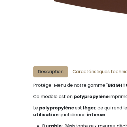
Description
Caractéristiques techni
Protège-Menu de notre gamme "
BRIGHT
Ce modèle est en
polypropylène
imprimé
Le
polypropylène
est
léger
, ce qui rend 
utilisation
quotidienne
intense
.
Durable
: Résistante aux rayures, déc