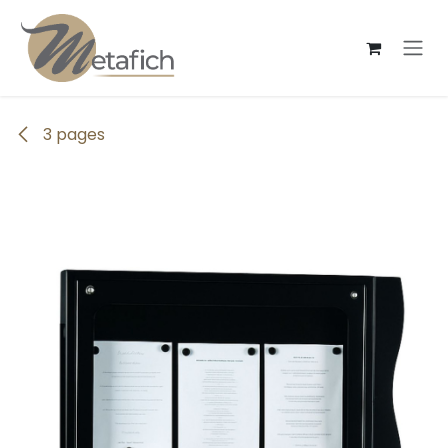
Se rendre au contenu
3 pages