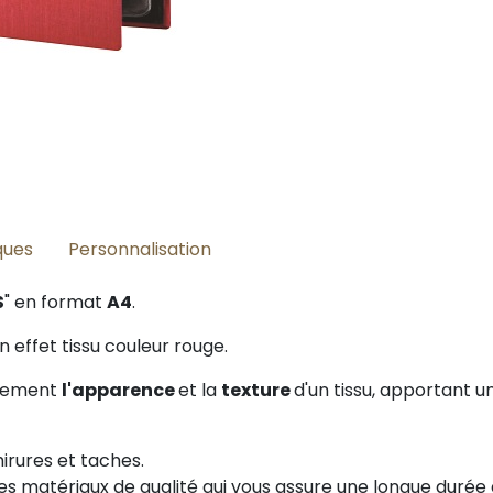
ques
Personnalisation
S
" en format
A4
.
 effet tissu couleur rouge.
itement
l'apparence
et la
texture
d'un tissu, apportant 
hirures et taches.
 ces matériaux de qualité qui vous assure une longue duré