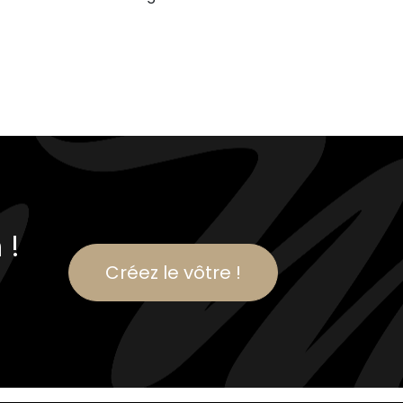
 !
Créez le vôtre !