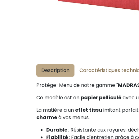
Description
Caractéristiques techni
Protège-Menu de notre gamme "
MADRA
Ce modèle est en
papier pelliculé
avec un
La matière a un
effet tissu
imitant parfa
charme
à vos menus.
Durable
: Résistante aux rayures, déc
Fiabilité
: Facile d'entretien grâce à