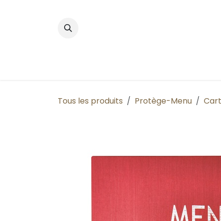
Se rendre au contenu
Accueil
Boutique
Nos produits phares
Tous les produits
Protège-Menu
Cart