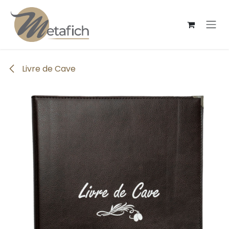
Se rendre au contenu
Livre de Cave