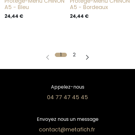
Protège-Menu CHINON
Protège-Menu CHINON
A5 - Bleu
A5 - Bordeaux
24,44
€
24,44
€
1
2
Appelez-nous
04 77 47 45 45​
Envoyez nous un message
contact@metafich.fr